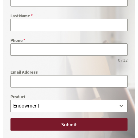
Last Name
*
Phone
*
0 / 12
Email Address
Product
Endowment
Submit