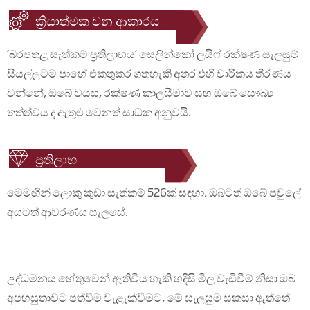
ක්‍රියාත්මක වන ආකාරය
‘බරපතළ සැත්කම් ප්‍රතිලාභය’ සෙලින්කෝ ලයිෆ් රක්ෂණ සැලසුම්
සියල්ලටම පාහේ එකතුකර ගතහැකි අතර එහි වාරිකය තීරණය
වන්නේ, ඔබේ වයස, රක්ෂණ කාලසීමාව සහ ඔබේ සෞඛ්‍ය
තත්ත්වය ද ඇතුළු වෙනත් සාධක අනුවයි.
ප‍්‍රතිලාභ
මෙමඟින් ලොකු කුඩා සැත්කම් 526ක් සඳහා, ඔබටත් ඔබේ පවුලේ
අයටත් ආවරණය සැලසේ.
උද්ධමනය හේතුවෙන් ඇතිවිය හැකි හදිසි මිල වැඩිවීම් නිසා ඔබ
අපහසුතාවට පත්වීම වැළැක්වීමට, මේ සැලසුම සකසා ඇත්තේ