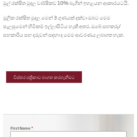
මුල් රක්ෂිත මුදල වාර්ෂිකව 10% බැගින් ඉහළයන ආකාරයටයි.
මූලික රක්ෂිත මුදල මෙන් 3 ගුණයක් දක්වා ඔබට මෙම
සැලසුමෙන් හිමිකම් ඉල්ලාසිටිය හැකි අතර, ඔබේ සහකරු/
සහකාරිය සහ දරුවන් සඳහා ද මෙම ආවරණය ලබාගත හැක.
විස්තර පත්‍රිකාව බාගත කරගැනීමට
First Name
*