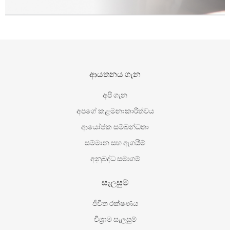
ආයතනය ගැන
අපි ගැන
අපගේ කළමනාකාරීත්වය
ආයෝජක සම්බන්ධතා
සම්මාන සහ ඇගයීම්
අනුබද්ධ සමාගම්
සැලසුම්
ජීවිත රක්ෂණය
විශ‍්‍රාම සැලසුම්