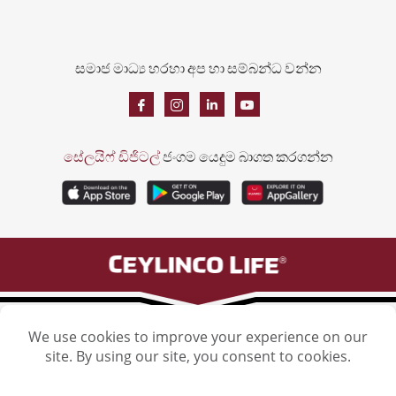
සමාජ මාධ්‍ය හරහා අප හා සම්බන්ධ වන්න
සේලයිෆ් ඩිජිටල්
ජංගම යෙදුම බාගත කරගන්න
සෙලින්කෝ ලයිෆ් ඉන්ෂුවරන්ස් ලිමිටඩ්, සෙලින්කෝ ලයිෆ් ටවර්, 106 හැව්ලොක් පාර,
කොළඹ 5. දුරකථන: (011) 2461461