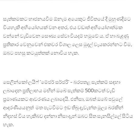
සැත්කමකට භාජනයවීම ඕනෑම අයෙකුට ජීවිතයේ දී මුහුණදීමට
වියහැකි අභියෝගයක් වන අතර, එය වඩාත් අභියෝගාත්මක
වන්නේ වැඩිවෙන සෞඛ්‍ය සේවා වියදම් හමුවේ ය. ඒ හා බැඳුණු
ප්‍රතිකාර වෙනුවෙන් එකවර විශාල ලෙස මුදල් වැයකරන්නට වීම,
ඔබට පහසු කටයුත්තක් නොවිය හැක.
සෙලින්කෝ ලයිෆ් ‘මේජර් සර්ජරි’ – බරපතළ සැත්කම් සඳහා
ලබාදෙන ප්‍රතිලාභය මඟින් ඔබේ සැත්කම් 500කටත් වැඩි
ප්‍රමාණයකට ආවරණය ලබාදෙයි. එනිසා, ඔබත් ඔබේ පවුලේ
ආදරණීයයනුත් මත පැටවීමට ඉඩ තිබූ දැවැන්ත මූල්‍ය බරකින්
නිදහස් විය හැකිබව දන්නා නිසා දැන් ඔබට සිත සැනසිල්ලේ සිටිය
හැක.