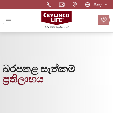
සිංහල
වාරිකය
ඔන්ලයින්
ගෙවන්න
බරපතළ සැත්කම්
ප‍්‍රතිලාභය