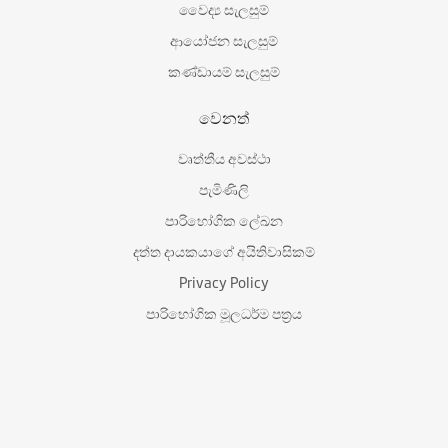
වෛද්‍ය සැලසුම්
ආයෝජන සැලසුම්
කණ්ඩායම් සැලසුම්
වෙනත්
වෘත්තීය අවස්ථා
පැමිණිලි
පාරිභෝගික ලේඛන
දත්ත දායකයාගේ අයිතිවාසිකම්
Privacy Policy
පාරිභෝගික මූලධර්ම පත්‍රය