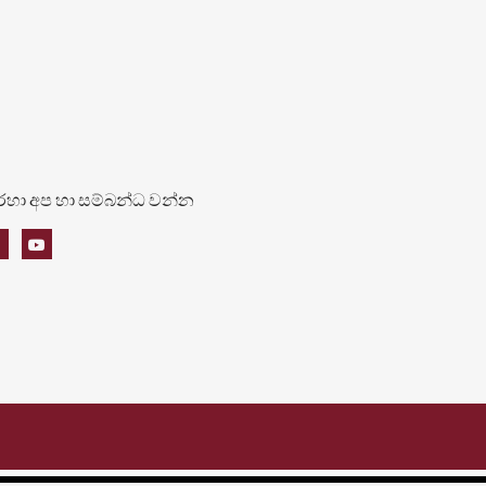
හරහා අප හා සම්බන්ධ වන්න