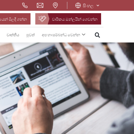
සිංහල
ෙන් මිලදී ගන්න
වාරිකය ඔන්ලයින් ගෙවන්න
වෘත්තීය
පුවත්
අප හා සම්බන්ධ වෙන්න