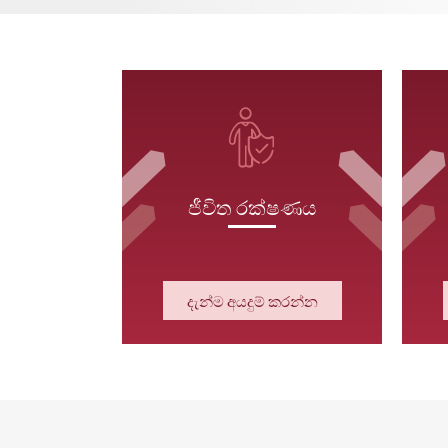
ජීවිත රක්ෂණය
දැන්ම අයදුම් කරන්න