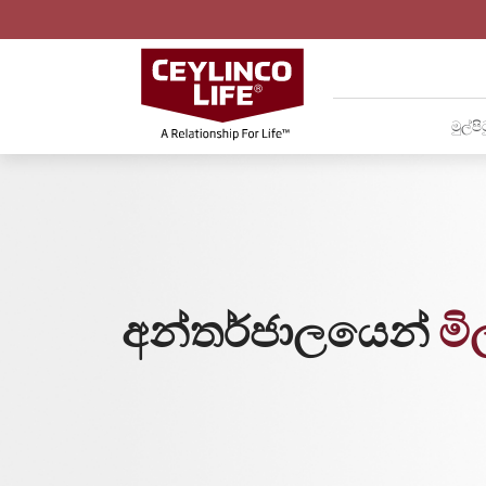
මුල්පි
අන්තර්ජාලයෙන්
මි