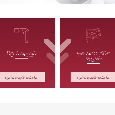
විශ්‍රාම සැලසුම්
ආයෝජන ජීවිත
සැලසුම්
දැන්ම අයදුම් කරන්න
දැන්ම අයදුම් කරන්න