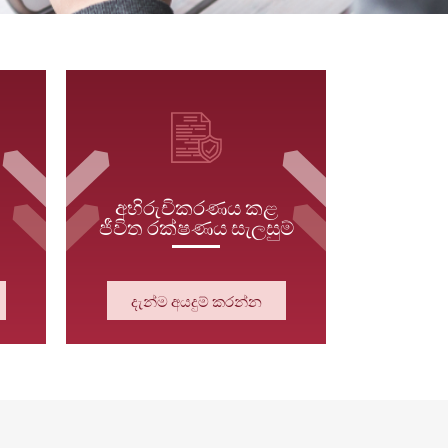
අභිරුචිකරණය කළ
ජීවිත රක්ෂණය සැලසුම්
දැන්ම අයදුම් කරන්න