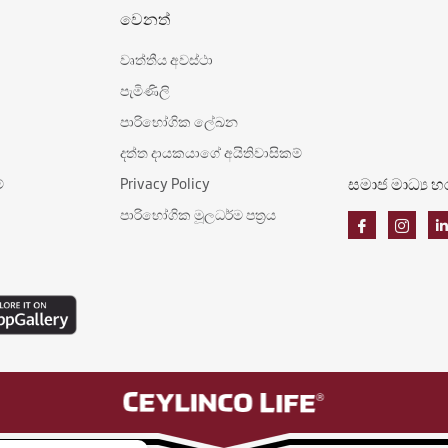
වෙනත්
වෘත්තීය අවස්ථා
පැමිණිලි
පාරිභෝගික ලේඛන
දත්ත දායකයාගේ අයිතිවාසිකම්
සමාජ මාධ්‍ය 
්
Privacy Policy
පාරිභෝගික මූලධර්ම පත්‍රය