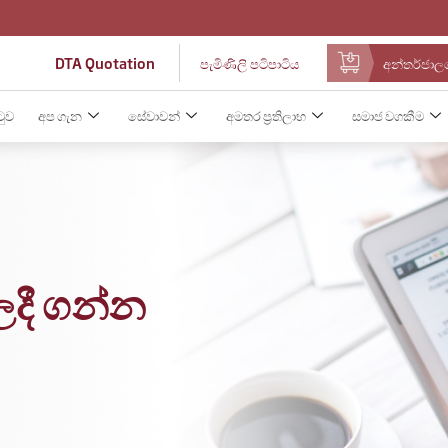
DTA Quotation
පැමිණිලි පටිපාටිය
අන්තර්ජාලය
ටුව
අප ගැන
සේවාවන්
අමතර ප්‍රතිලාභ
සමාජ වගකීම
ලදී ගන්න