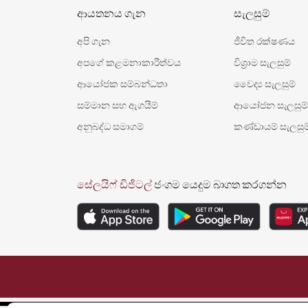
ආයතනය ගැන
සැලසුම්
අපි ගැන
ජීවිත රක්ෂණය
අපගේ කළමනාකාරීත්වය
විශ‍්‍රාම සැලසුම්
ආයෝජක සම්බන්ධතා
වෛද්‍ය සැලසුම්
සම්මාන සහ ඇගයීම්
ආයෝජන සැලසුම්
අනුබද්ධ සමාගම්
කණ්ඩායම් සැලසුම
සේලයිෆ් ඩිජිටල්
ජංගම යෙදුම බාගත කරගන්න