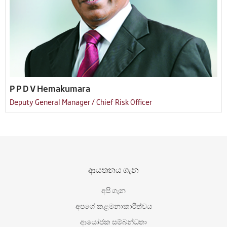
P P D V Hemakumara
Deputy General Manager / Chief Risk Officer
ආයතනය ගැන
අපි ගැන
අපගේ කළමනාකාරීත්වය
ආයෝජක සම්බන්ධතා