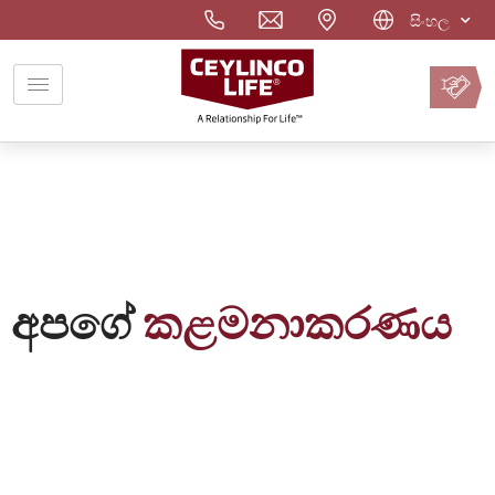
සිංහල
වාරිකය
ඔන්ලයින්
ගෙවන්න
අපගේ
කළමනාකරණය