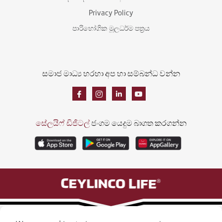
Privacy Policy
පාරිභෝගික මූලධර්ම පත්‍රය
සමාජ මාධ්‍ය හරහා අප හා සම්බන්ධ වන්න
සේලයිෆ් ඩිජිටල්
ජංගම යෙදුම බාගත කරගන්න