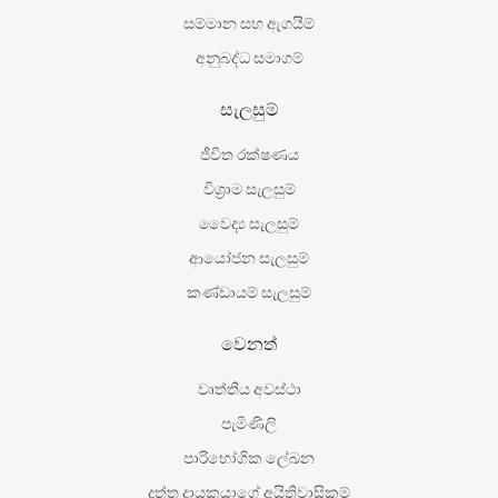
සම්මාන සහ ඇගයීම්
අනුබද්ධ සමාගම්
සැලසුම්
ජීවිත රක්ෂණය
විශ‍්‍රාම සැලසුම්
වෛද්‍ය සැලසුම්
ආයෝජන සැලසුම්
කණ්ඩායම් සැලසුම්
වෙනත්
වෘත්තීය අවස්ථා
පැමිණිලි
පාරිභෝගික ලේඛන
දත්ත දායකයාගේ අයිතිවාසිකම්