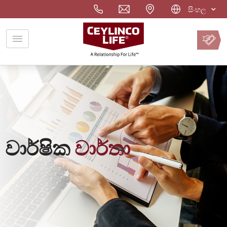
සිංහල
වාරිකය
ඔන්ලයින්
ගෙවන්න
වාර්ෂික
වාර්තා