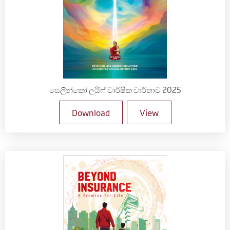
සෙලින්කෝ ලයිෆ් වාර්ෂික වාර්තාව 2025
Download
View