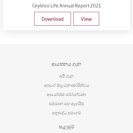
Ceylinco Life Annual Report 2021
Download
View
ආයතනය ගැන
අපි ගැන
අපගේ කළමනාකාරීත්වය
ආයෝජක සම්බන්ධතා
සම්මාන සහ ඇගයීම්
අනුබද්ධ සමාගම්
සැලසුම්