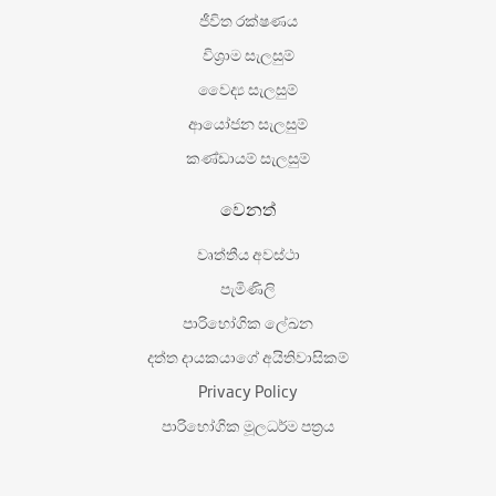
ජීවිත රක්ෂණය
විශ‍්‍රාම සැලසුම්
වෛද්‍ය සැලසුම්
ආයෝජන සැලසුම්
කණ්ඩායම් සැලසුම්
වෙනත්
වෘත්තීය අවස්ථා
පැමිණිලි
පාරිභෝගික ලේඛන
දත්ත දායකයාගේ අයිතිවාසිකම්
Privacy Policy
පාරිභෝගික මූලධර්ම පත්‍රය