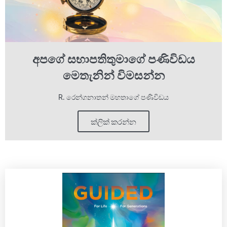
අපගේ සභාපතිතුමාගේ පණිවිඩය
මෙතැනින් විමසන්න
R. රෙන්ගනාතන් මහතාගේ පණිවිඩය
ක්ලික් කරන්න