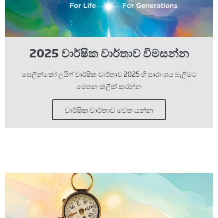
2025 වාර්ෂික වාර්තාව විමසන්න
සෙලින්කෝ ලයිෆ් වාර්ෂික වාර්තාව 2025 හි සාරාංශය බැලීමට
මෙතන ක්ලික් කරන්න
වාර්ෂික වාර්තාව වෙත යන්න