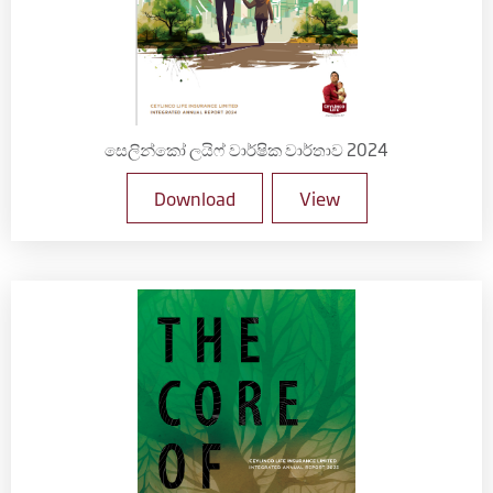
සෙලින්කෝ ලයිෆ් වාර්ෂික වාර්තාව 2024
Download
View