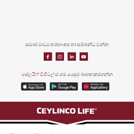
සමාජ මාධ්‍ය හරහා අප හා සම්බන්ධ වන්න
සේලයිෆ් ඩිජිටල්
ජංගම යෙදුම බාගත කරගන්න