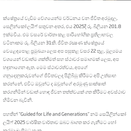
ක්ෂේත්‍රයේ වැඩිම වේගයෙන්ම වර්ධනය වන ජීවිත අරමුදල,
සෙලින්කෝ ලයිෆ් සතුවන අතර, එය 2025දී රු. බිලියන 201.8
ඉක්මවීය. එම වසරේ වාර්තා කළ පාරිභෝගික ප්‍රතිලාභවල
වටිනාකම රු. බිලියන 31කි. ජීවිත රක්‍ෂණ ක්ෂේත්‍රයේ
වෙළෙඳපොළ ප්‍රමුඛයා ලෙස අප පසුකළ වසර 22 තුළ, මූල්‍යමය
වශයෙන් වඩාත්ම ශක්තිමත් සහ ස්ථාවර සමාගමක් ලෙස, අප
හඳුනාගෙන ඇත. මෙම ස්ථාවරත්වය, අපගේ
ගනුදෙනුකරුවන්ගේ ජීවිතවලද පිළිබිඹු කිරීමට අපි උත්සාහ
කරන්නේ, එවිට ඔවුන්ට ද ඔවුන්ගේ අරමුණු සාක්ෂාත්
කරගනිමින් වඩාත් හොඳ ජීවන තත්ත්වයක් ගත කිරීමට අවස්ථාව
හිමිවන බැවිනි.
පහතින් “Guided for Life and Generations” නම් සෙයිලින්කෝ
ලයිෆ් 2025 වාර්ෂික වාර්තාව ඔබට බාගත කර ගැනීමට හෝ
නරඹා බැලීමට හැක.