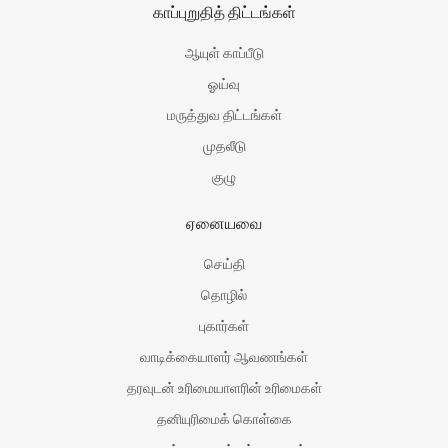
காப்புறுதித் திட்டங்கள்
ஆயுள் காப்பீடு
ஓய்வு
மருத்துவ திட்டங்கள்
முதலீடு
குழு
ஏனையவை
செய்தி
தொழில்
புகார்கள்
வாடிக்கையாளர் ஆவணங்கள்
தரவுடன் உரிமையாளரின் உரிமைகள்
தனியுரிமைக் கொள்கை