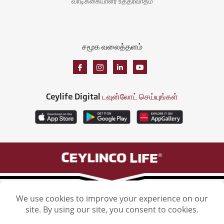
வாடிக்கையாளர் உத்தரவாதம்
சமூக வலைத்தளம்
Ceylife Digital
டவுன்லோட் செய்யுங்கள்
செலிங்கோ லைஃப் இன்சூரன்ஸ் லிமிடெட், செலிங்கோ லைஃப் டவர், 106 ஹெவ்லாக் ரோட்,