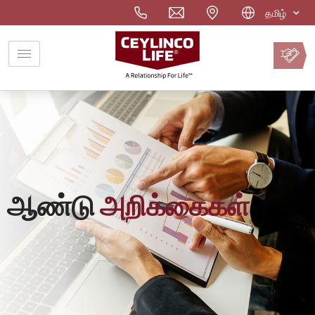
தமிழ்
வாடிக்கையாளர்
உள்நுழைவு
ஆண்டு
அறிக்கைகள்