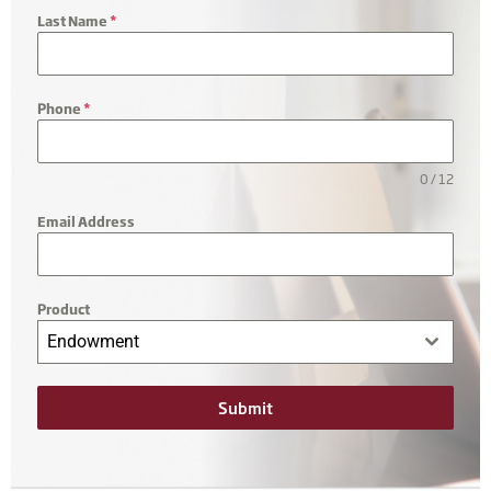
Last Name
*
Phone
*
0 / 12
Email Address
Product
Endowment
Submit