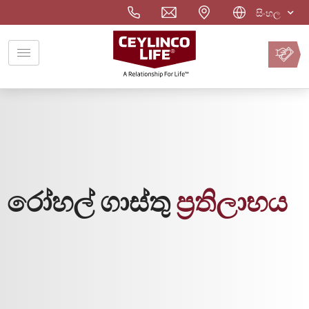
සිංහල
වාරිකය
ඔන්ලයින්
ගෙවන්න
රෝහල් ගාස්තු
ප‍්‍රතිලාභය