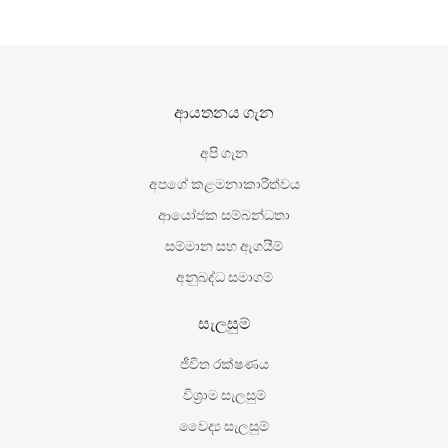
ආයතනය ගැන
අපි ගැන
අපගේ කළමනාකාරීත්වය
ආයෝජක සම්බන්ධතා
සම්මාන සහ ඇගයීම්
අනුබද්ධ සමාගම්
සැලසුම්
ජීවිත රක්ෂණය
විශ‍්‍රාම සැලසුම්
වෛද්‍ය සැලසුම්