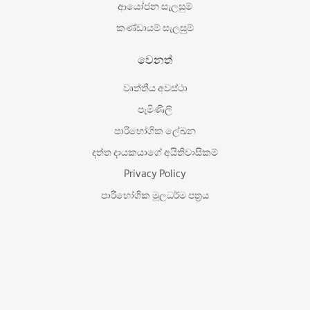
ආයෝජන සැලසුම්
කණ්ඩායම් සැලසුම්
වෙනත්
වෘත්තීය අවස්ථා
පැමිණිලි
පාරිභෝගික ලේඛන
දත්ත දායකයාගේ අයිතිවාසිකම්
Privacy Policy
පාරිභෝගික මූලධර්ම පත්‍රය