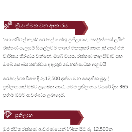
ක්‍රියාත්මක වන ආකාරය
‘හොස්පිට්ල් කෑෂ්/ රෝහල් ගාස්තු’ ප්‍රතිලාභය, සෙලින්කෝ ලයිෆ්
රක්ෂණ සැලසුම් සියල්ලටම පාහේ එකතුකර ගතහැකි අතර එහි
වාරිකය තීරණය වන්නේ, ඔබේ වයස, රක්ෂණ කාලසීමාව සහ
ඔබේ සෞඛ්‍ය තත්ත්වය ද ඇතුළු වෙනත් සාධක අනුවයි.
රෝහල්ගත වීමේ දී රු.12,500 දක්වා වන දෛනික මුදල්
ප්‍රතිලාභයක් ඔබට ලැබෙන අතර, මෙම ප්‍රතිලාභය වසරේ දින 365
පුරාම ඔබට ආවරණය ලබාදෙයි.
ප‍්‍රතිලාභ
මුළු ජීවිත රක්ෂණ ආවරණයෙන් 1%ක සිට රු. 12,500ක