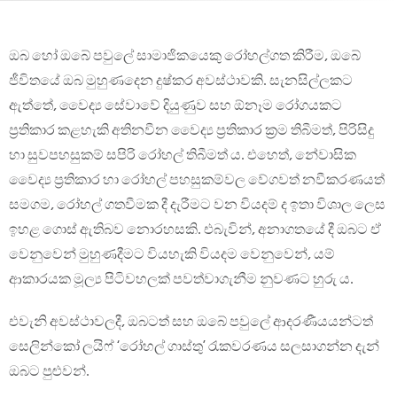
ඔබ හෝ ඔබේ පවුලේ සාමාජිකයෙකු රෝහල්ගත කිරීම, ඔබේ
ජීවිතයේ ඔබ මුහුණදෙන දුෂ්කර අවස්ථාවකි. සැනසිල්ලකට
ඇත්තේ, වෛද්‍ය සේවාවේ දියුණුව සහ ඕනෑම රෝගයකට
ප්‍රතිකාර කළහැකි අතිනවීන වෛද්‍ය ප්‍රතිකාර ක්‍රම තිබීමත්, පිරිසිදු
හා සුවපහසුකම් සපිරි රෝහල් තිබීමත් ය. එහෙත්, නේවාසික
වෛද්‍ය ප්‍රතිකාර හා රෝහල් පහසුකම්වල වේගවත් නවීකරණයත්
සමගම, රෝහල් ගතවීමක දී දැරීමට වන වියදම් ද ඉතා විශාල ලෙස
ඉහළ ගොස් ඇතිබව නොරහසකි. එබැවින්, අනාගතයේ දී ඔබට ඒ
වෙනුවෙන් මුහුණදීමට වියහැකි වියදම වෙනුවෙන්, යම්
ආකාරයක මූල්‍ය පිටිවහලක් පවත්වාගැනීම නුවණට හුරු ය.
එවැනි අවස්ථාවලදී, ඔබටත් සහ ඔබේ පවුලේ ආදරණීයයන්ටත්
සෙලින්කෝ ලයිෆ් ‘රෝහල් ගාස්තු’ රැකවරණය සලසාගන්න දැන්
ඔබට පුළුවන්.