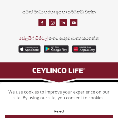
සමාජ මාධ්‍ය හරහා අප හා සම්බන්ධ වන්න
සේලයිෆ් ඩිජිටල්
ජංගම යෙදුම බාගත කරගන්න
සෙලින්කෝ ලයිෆ් ඉන්ෂුවරන්ස් ලිමිටඩ්, සෙලින්කෝ ලයිෆ් ටවර්, 106 හැව්ලොක් පාර,
කොළඹ 5. දුරකථන: (011) 2461461
සෙලින්කෝ ලයිෆ් ඉන්ෂුවරන්ස් ලිමිටඩ්. © 2026. සියලුම හිමිකම් ඇවිරිණි. | Epic