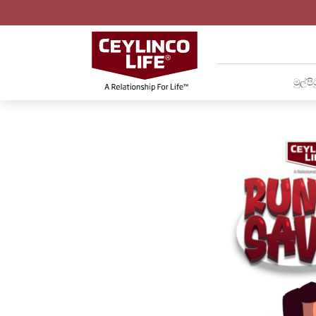
මුල්පි