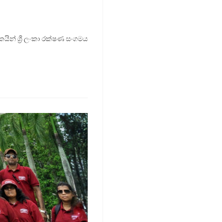
යින් ශ්‍රී ලංකා රක්ෂණ සංගමය