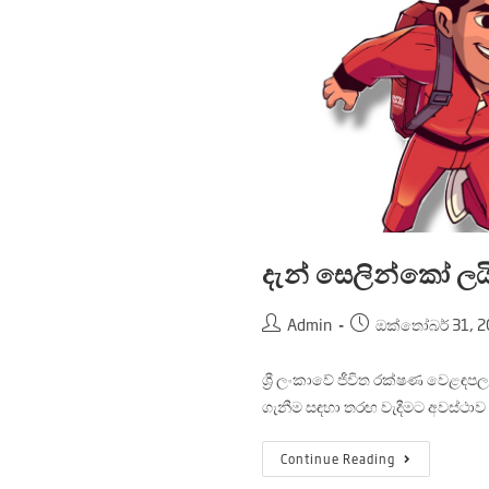
දැන් සෙලින්කෝ ලය
Admin
ඔක්තෝබර් 31, 2
ශ්‍රී ලංකාවේ ජීවිත රක්ෂණ වෙළඳපල ප්
ගැනීම සඳහා තරඟ වැදීමට අවස්ථාව 
Continue Reading