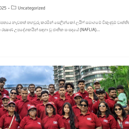
2025
Uncategorized
ිපත්‍යය නැවතත් තහවුරු කරමින් සෙලින්කෝ ලයිෆ් සමාගමේ විකුණුම් වෘත්තික
ිත රක්‍ෂණ උපදේශකයින් සඳහා වූ ජාතික සංසදයේ (NAFLIA)…