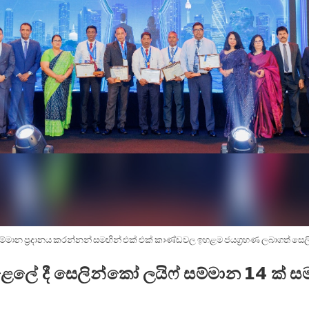
්මාන ප්‍රදානය කරන්නන් සමඟින් එක් එක් කාණ්ඩවල ඉහළම ජයග්‍රහණ ලබාගත් සෙලින
ේ දී සෙලින්කෝ ලයිෆ් සම්මාන 14 ක් ස