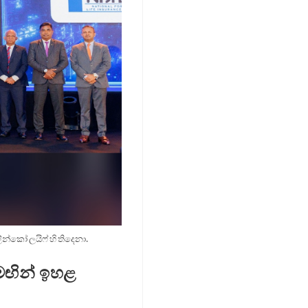
්කෝ ලයිෆ් හි තිදෙනා.
මඟින් ඉහළ