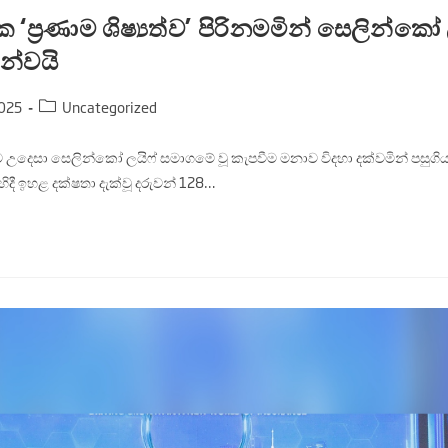
ක ‘ප්‍රණාම ශිෂ්‍යත්ව’ පිරිනමමින් සෙලින්ක
න්වයි
025
Uncategorized
ෙසා සෙලින්කෝ ලයිෆ් සමාගමේ වූ කැපවීම මනාව විදහා දක්වමින් පසුගිය 
 එහිදී ඉහළ දක්ෂතා දැක්වූ දරුවන් 128…