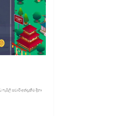
 ෆැමිලි සවාරි අත්දැකීම දිනා