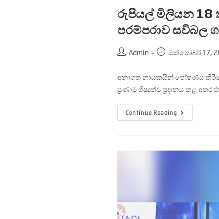
රුපියල් මිලියන 18 
පරම්පරාව සවිබල ග
Admin
ඔක්තෝබර් 17, 2
අනාගත නායකයින් පෝෂණය කිරීම උද
ප්‍රණාම ශිෂ්‍යත්ව ප්‍රදානය කළ අතර
Continue Reading