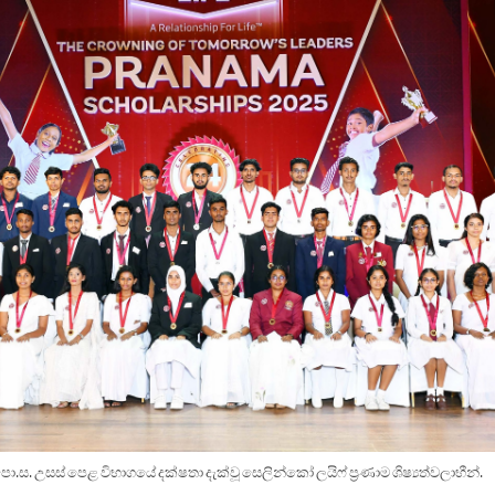
ො.ස. උසස් පෙළ විභාගයේ දක්ෂතා දැක්වූ සෙලින්කෝ ලයිෆ් ප්‍රණාම ශිෂ්‍යත්වලාභීන්.