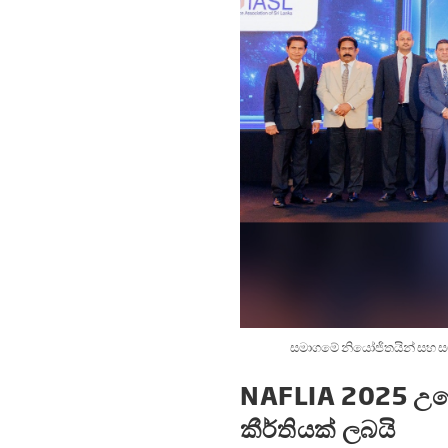
සමාගමේ නියෝජිතයින් සහ සම
NAFLIA 2025 උළෙල
කීර්තියක් ලබයි