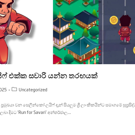
ිෆ් එක්ක සවාරි යන්න තරඟයක්
025
Uncategorized
‍රමුඛයා වන සෙලින්කෝ ලයිෆ් දැන් සියලුම ශ්‍රී ලාංකිකයින්ට සමාගමේ සුප්‍රසිද්ධ
ලබා දිමට ‘Run for Savari’ අන්තර්ජාල…