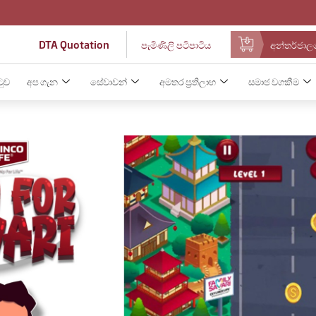
DTA Quotation
පැමිණිලි පටිපාටිය
අන්තර්ජාලය
ටුව
අප ගැන
සේවාවන්
අමතර ප්‍රතිලාභ
සමාජ වගකීම