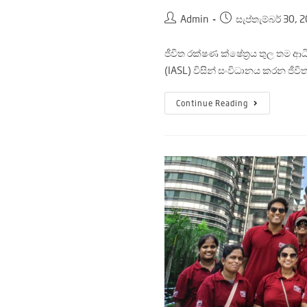
Admin
සැප්තැම්බර් 30, 
ජීවිත රක්ෂණ ක්ෂේත්‍රය තුල තම ආධ
(IASL) විසින් සංවිධානය කරන ජීව
Continue Reading