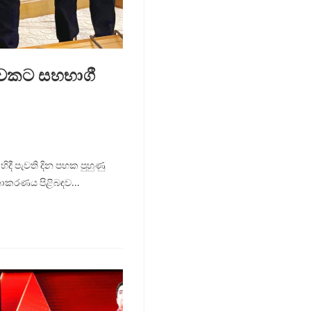
ුවකට සහභාගී
ී පැවති දින පහක පුහුණු
මනාකරණය පිළිබඳව…