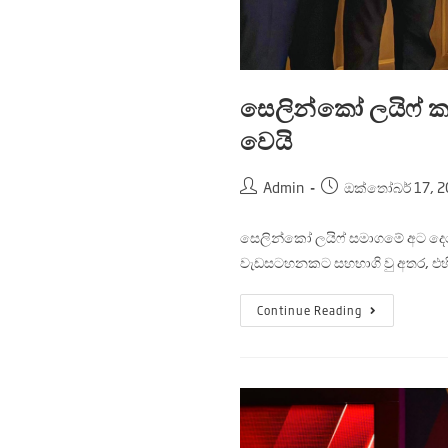
සෙලින්කෝ ලයිෆ් 
වෙයි
Admin
ඔක්තෝබර් 17, 2
සෙලින්කෝ ලයිෆ් සමාගමේ අට දෙනෙ
වැඩසටහනකට සහභාගි වු අතර, එහ
Continue Reading