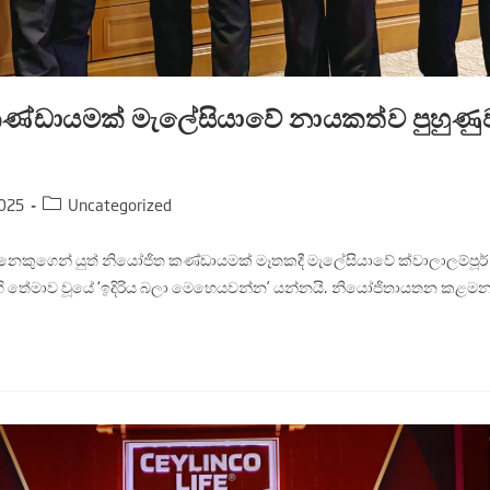
කණ්ඩායමක් මැලේසියාවේ නායකත්ව පුහුණ
025
Uncategorized
කුගෙන් යුත් නියෝජිත කණ්ඩායමක් මෑතකදී මැලේසියාවේ ක්වාලාලම්පූර් හිද
ි තේමාව වූයේ ‘ඉදිරිය බලා මෙහෙයවන්න’ යන්නයි. නියෝජිතායතන කළ