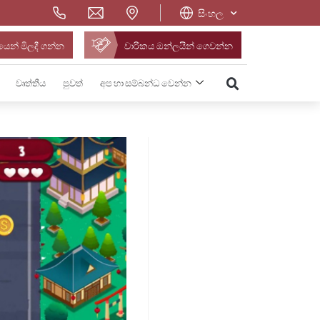
සිංහල
ෙන් මිලදී ගන්න
වාරිකය ඔන්ලයින් ගෙවන්න
වෘත්තීය
පුවත්
අප හා සම්බන්ධ වෙන්න