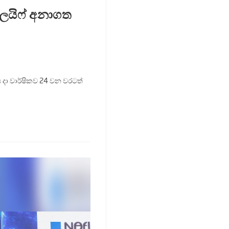
ෝ ලයිෆ් අනාගත
දා වාර්ෂිකව 24 වන වරටත්