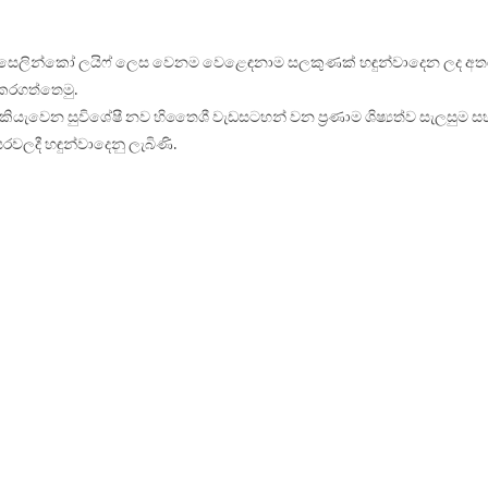
යට සෙලින්කෝ ලයිෆ් ලෙස වෙනම වෙළෙඳනාම සලකුණක් හඳුන්වාදෙන ලද අතර
රගත්තෙමු.
ව කියැවෙන සුවිශේෂී නව හිතෛශී වැඩසටහන් වන ප‍්‍රණාම ශිෂ්‍යත්ව සැලසුම සහ
වලදී හඳුන්වාදෙනු ලැබිණි.