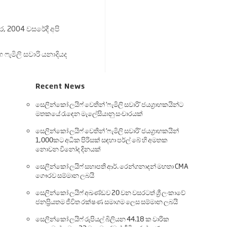
, 2004 වසරේදී අපි
 ෆැමිලි සවාරි යනාදියද
Recent News
සෙලින්කෝ ලයිෆ් වෙතින් ‘ෆැමිලි සවාරි’ ජයග්‍රාහකයින්ට
මතකයේ රැඳෙන මැලේසියානු සංචාරයක්
සෙලින්කෝ ලයිෆ් වෙතින් ‘ෆැමිලි සවාරි’ ජයග්‍රාහකයින්
1,000කට අධික පිරිසක් සඳහා පර්ල් බේ හි අමතක
නොවන විනෝද දිනයක්
සෙලින්කෝ ලයිෆ් සභාපති ආර්. රෙන්ගනාදන් මහතා CMA
ගෞරව සම්මාන ලබයි
සෙලින්කෝ ලයිෆ් අඛණ්ඩව 20 වන වසරටත් ශ්‍රී ලංකාවේ
ජනප්‍රියතම ජීවිත රක්ෂණ සමාගම ලෙස සම්මාන ලබයි
සෙලින්කෝ ලයිෆ් රුපියල් බිලියන 44.18 ක වාරික