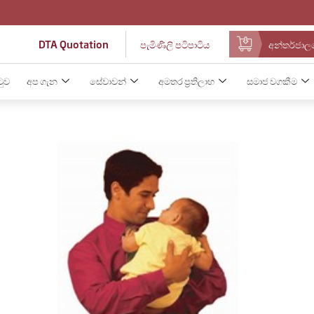
DTA Quotation
පැමිණිලි පටිපාටිය
අන්තර්ජාලය
ටුව
අප ගැන
සේවාවන්
අමතර ප්‍රතිලාභ
සමාජ වගකීම