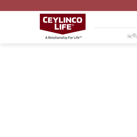
මුල්පි