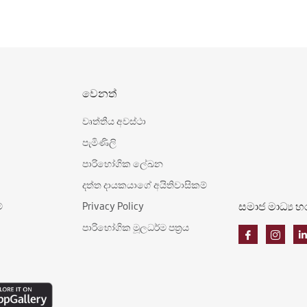
වෙනත්
වෘත්තීය අවස්ථා
පැමිණිලි
පාරිභෝගික ලේඛන
දත්ත දායකයාගේ අයිතිවාසිකම්
සමාජ මාධ්‍ය 
්
Privacy Policy
පාරිභෝගික මූලධර්ම පත්‍රය