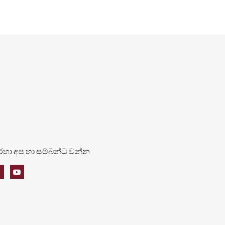
හරහා අප හා සම්බන්ධ වන්න