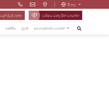
සිංහල
ෙන් මිලදී ගන්න
වාරිකය ඔන්ලයින් ගෙවන්න
වෘත්තීය
පුවත්
අප හා සම්බන්ධ වෙන්න