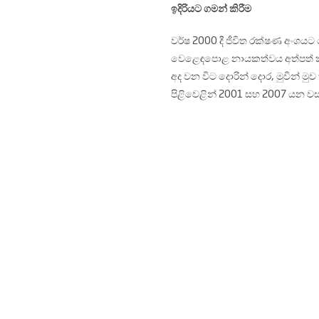
ඉදිරියට ගමන් කිරීම
වර්ෂ 2000 දී ජීවිත රක්ෂණ අංශ
වෙළෙඳපොළ නායකත්වය අත්පත් ක
අද වන විට දොරින් දොර, මුවින් මු
පිළිවෙළින් 2001 සහ 2007 යන වසර