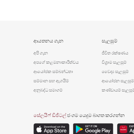
ආයතනය ගැන
සැලසුම්
අපි ගැන
ජීවිත රක්ෂණය
අපගේ කළමනාකාරීත්වය
විශ‍්‍රාම සැලසුම්
ආයෝජක සම්බන්ධතා
වෛද්‍ය සැලසුම්
සම්මාන සහ ඇගයීම්
ආයෝජන සැලසුම්
අනුබද්ධ සමාගම්
කණ්ඩායම් සැලසුම
සේලයිෆ් ඩිජිටල්
ජංගම යෙදුම බාගත කරගන්න