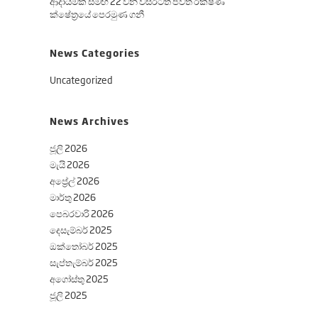
ආදායමක් සමඟ 22 වන වසරටත් ජීවිත රක්ෂණ
ක්ෂේත්‍රයේ පෙරමුණ ගනී
News Categories
Uncategorized
News Archives
ජූලි 2026
මැයි 2026
අප්‍රේල් 2026
මාර්තු 2026
පෙබරවාරි 2026
දෙසැම්බර් 2025
ඔක්තෝබර් 2025
සැප්තැම්බර් 2025
අගෝස්තු 2025
ජූලි 2025