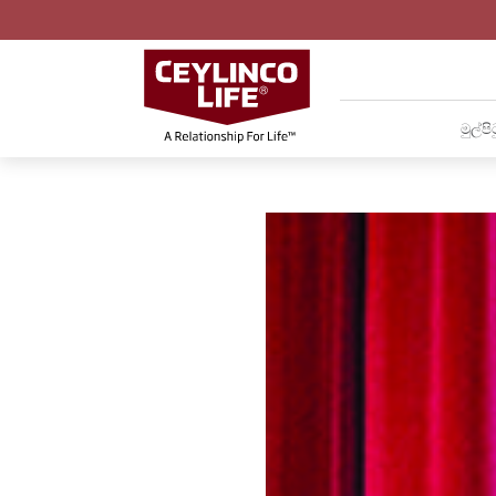
මුල්පි