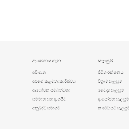
ආයතනය ගැන
සැලසුම්
අපි ගැන
ජීවිත රක්ෂණය
අපගේ කළමනාකාරීත්වය
විශ‍්‍රාම සැලසුම්
ආයෝජක සම්බන්ධතා
වෛද්‍ය සැලසුම්
සම්මාන සහ ඇගයීම්
ආයෝජන සැලසුම්
අනුබද්ධ සමාගම්
කණ්ඩායම් සැලසුම