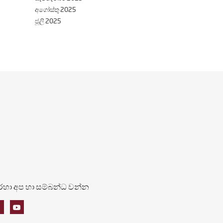
අගෝස්තු 2025
ජූලි 2025
හරහා අප හා සම්බන්ධ වන්න