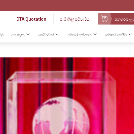
DTA Quotation
පැමිණිලි පටිපාටිය
අන්තර්ජාලය
ටුව
අප ගැන
සේවාවන්
අමතර ප්‍රතිලාභ
සමාජ වගකීම