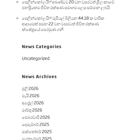
සෙලින්කෝ ලයිෆ් අඛණ්ඩව 20 වන වසරටත් ශ්‍රී ලංකාවේ
ජනප්‍රියතම ජීවිත රක්ෂණ සමාගම ලෙස සම්මාන ලබයි
සෙලින්කෝ ලයිෆ් රුපියල් බිලියන 44.18 ක වාරික
ආදායමක් සමඟ 22 වන වසරටත් ජීවිත රක්ෂණ
ක්ෂේත්‍රයේ පෙරමුණ ගනී
News Categories
Uncategorized
News Archives
ජූලි 2026
මැයි 2026
අප්‍රේල් 2026
මාර්තු 2026
පෙබරවාරි 2026
දෙසැම්බර් 2025
ඔක්තෝබර් 2025
සැප්තැම්බර් 2025