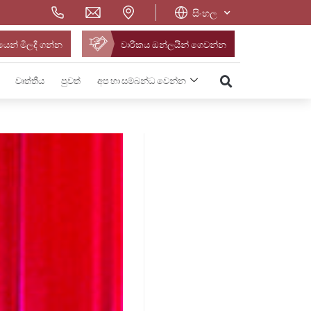
සිංහල
ෙන් මිලදී ගන්න
වාරිකය ඔන්ලයින් ගෙවන්න
වෘත්තීය
පුවත්
අප හා සම්බන්ධ වෙන්න