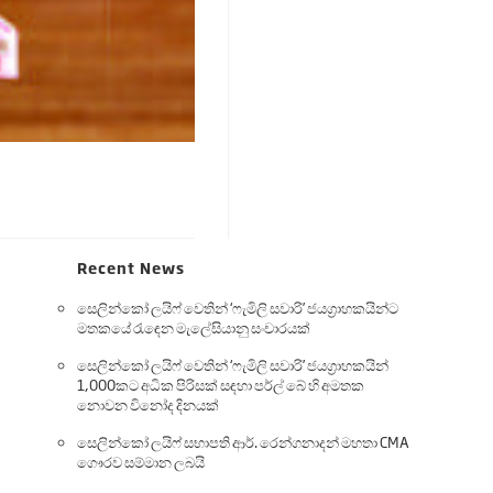
7
Recent News
සෙලින්කෝ ලයිෆ් වෙතින් ‘ෆැමිලි සවාරි’ ජයග්‍රාහකයින්ට
මතකයේ රැඳෙන මැලේසියානු සංචාරයක්
සෙලින්කෝ ලයිෆ් වෙතින් ‘ෆැමිලි සවාරි’ ජයග්‍රාහකයින්
1,000කට අධික පිරිසක් සඳහා පර්ල් බේ හි අමතක
නොවන විනෝද දිනයක්
සෙලින්කෝ ලයිෆ් සභාපති ආර්. රෙන්ගනාදන් මහතා CMA
ගෞරව සම්මාන ලබයි