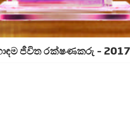
 හොඳම ජීවිත රක්ෂණකරු – 201