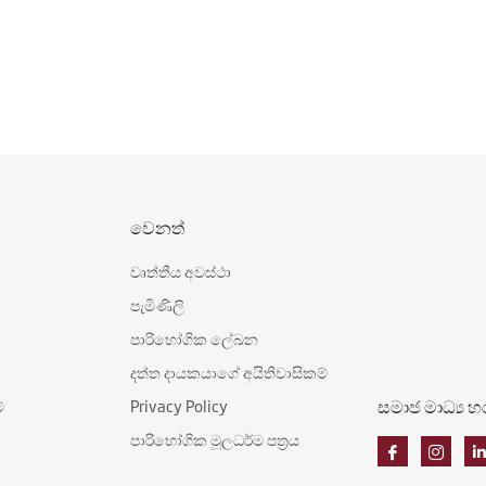
වෙනත්
වෘත්තීය අවස්ථා
පැමිණිලි
පාරිභෝගික ලේඛන
දත්ත දායකයාගේ අයිතිවාසිකම්
සමාජ මාධ්‍ය 
්
Privacy Policy
පාරිභෝගික මූලධර්ම පත්‍රය