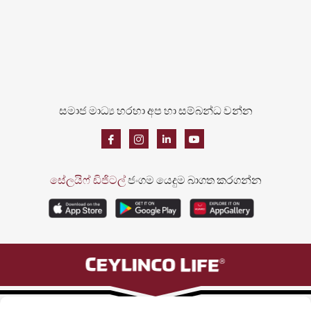
සමාජ මාධ්‍ය හරහා අප හා සම්බන්ධ වන්න
සේලයිෆ් ඩිජිටල්
ජංගම යෙදුම බාගත කරගන්න