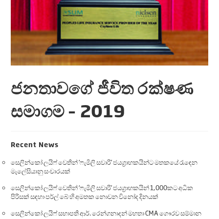
ජනතාවගේ ජීවිත රක්ෂණ
සමාගම – 2019
Recent News
සෙලින්කෝ ලයිෆ් වෙතින් ‘ෆැමිලි සවාරි’ ජයග්‍රාහකයින්ට මතකයේ රැඳෙන
මැලේසියානු සංචාරයක්
සෙලින්කෝ ලයිෆ් වෙතින් ‘ෆැමිලි සවාරි’ ජයග්‍රාහකයින් 1,000කට අධික
පිරිසක් සඳහා පර්ල් බේ හි අමතක නොවන විනෝද දිනයක්
සෙලින්කෝ ලයිෆ් සභාපති ආර්. රෙන්ගනාදන් මහතා CMA ගෞරව සම්මාන