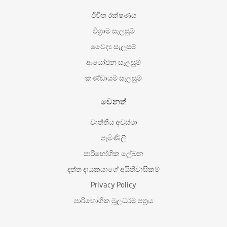
ජීවිත රක්ෂණය
විශ‍්‍රාම සැලසුම්
වෛද්‍ය සැලසුම්
ආයෝජන සැලසුම්
කණ්ඩායම් සැලසුම්
වෙනත්
වෘත්තීය අවස්ථා
පැමිණිලි
පාරිභෝගික ලේඛන
දත්ත දායකයාගේ අයිතිවාසිකම්
Privacy Policy
පාරිභෝගික මූලධර්ම පත්‍රය