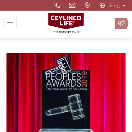
සිංහල
වාරිකය
ඔන්ලයින්
ගෙවන්න