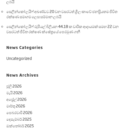
ලබයි
සෙලින්කෝ ලයිෆ් අඛණ්ඩව 20 වන වසරටත් ශ්‍රී ලංකාවේ ජනප්‍රියතම ජීවිත
රක්ෂණ සමාගම ලෙස සම්මාන ලබයි
සෙලින්කෝ ලයිෆ් රුපියල් බිලියන 44.18 ක වාරික ආදායමක් සමඟ 22 වන
වසරටත් ජීවිත රක්ෂණ ක්ෂේත්‍රයේ පෙරමුණ ගනී
News Categories
Uncategorized
News Archives
ජූලි 2026
මැයි 2026
අප්‍රේල් 2026
මාර්තු 2026
පෙබරවාරි 2026
දෙසැම්බර් 2025
ඔක්තෝබර් 2025