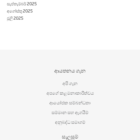
සැප්තැම්බර් 2025
අගෝස්තු 2025
ජූලි 2025
ආයතනය ගැන
අපි ගැන
අපගේ කළමනාකාරීත්වය
ආයෝජක සම්බන්ධතා
සම්මාන සහ ඇගයීම්
අනුබද්ධ සමාගම්
සැලසුම්