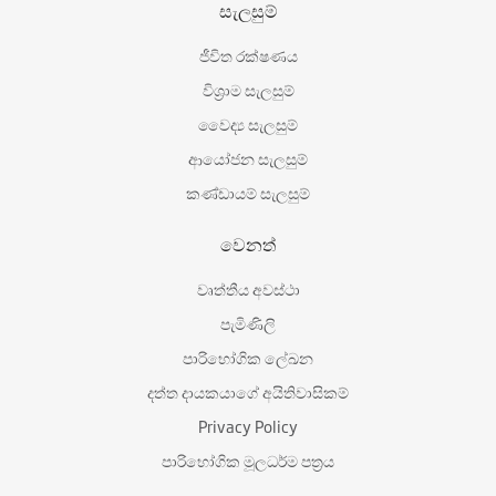
සැලසුම්
ජීවිත රක්ෂණය
විශ‍්‍රාම සැලසුම්
වෛද්‍ය සැලසුම්
ආයෝජන සැලසුම්
කණ්ඩායම් සැලසුම්
වෙනත්
වෘත්තීය අවස්ථා
පැමිණිලි
පාරිභෝගික ලේඛන
දත්ත දායකයාගේ අයිතිවාසිකම්
Privacy Policy
පාරිභෝගික මූලධර්ම පත්‍රය