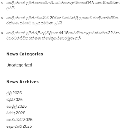
සෙලින්කෝ ලයිෆ් සභාපති ආර්. රෙන්ගනාදන් මහතා CMA ගෞරව සම්මාන
ලබයි
සෙලින්කෝ ලයිෆ් අඛණ්ඩව 20 වන වසරටත් ශ්‍රී ලංකාවේ ජනප්‍රියතම ජීවිත
රක්ෂණ සමාගම ලෙස සම්මාන ලබයි
සෙලින්කෝ ලයිෆ් රුපියල් බිලියන 44.18 ක වාරික ආදායමක් සමඟ 22 වන
වසරටත් ජීවිත රක්ෂණ ක්ෂේත්‍රයේ පෙරමුණ ගනී
News Categories
Uncategorized
News Archives
ජූලි 2026
මැයි 2026
අප්‍රේල් 2026
මාර්තු 2026
පෙබරවාරි 2026
දෙසැම්බර් 2025