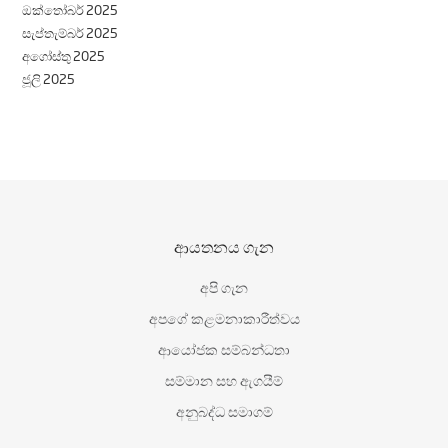
ඔක්තෝබර් 2025
සැප්තැම්බර් 2025
අගෝස්තු 2025
ජූලි 2025
ආයතනය ගැන
අපි ගැන
අපගේ කළමනාකාරීත්වය
ආයෝජක සම්බන්ධතා
සම්මාන සහ ඇගයීම්
අනුබද්ධ සමාගම්