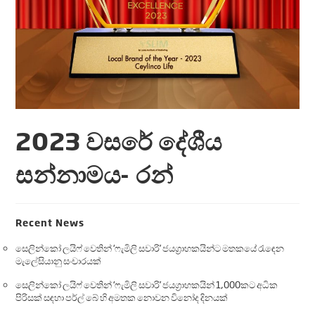
2023 වසරේ දේශීය
සන්නාමය- රන්
Recent News
සෙලින්කෝ ලයිෆ් වෙතින් ‘ෆැමිලි සවාරි’ ජයග්‍රාහකයින්ට මතකයේ රැඳෙන
මැලේසියානු සංචාරයක්
සෙලින්කෝ ලයිෆ් වෙතින් ‘ෆැමිලි සවාරි’ ජයග්‍රාහකයින් 1,000කට අධික
පිරිසක් සඳහා පර්ල් බේ හි අමතක නොවන විනෝද දිනයක්