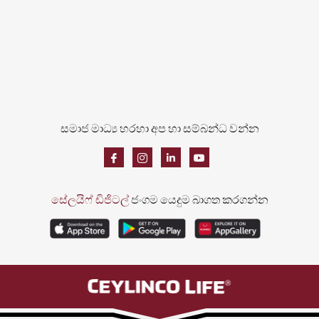
සමාජ මාධ්‍ය හරහා අප හා සම්බන්ධ වන්න
සේලයිෆ් ඩිජිටල්
ජංගම යෙදුම බාගත කරගන්න