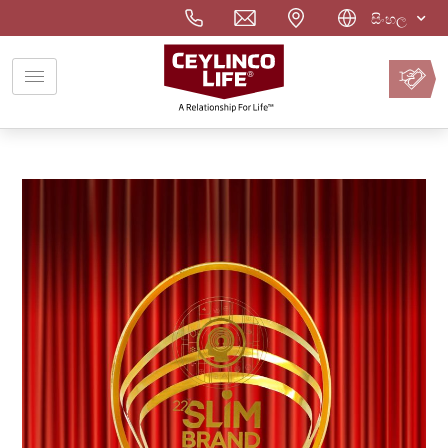
සිංහල
වාරිකය
ඔන්ලයින්
ගෙවන්න