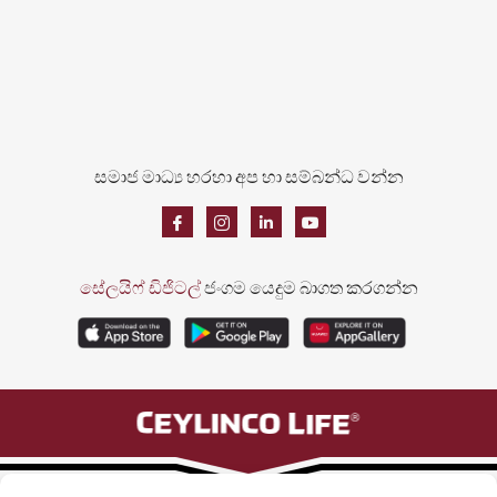
සමාජ මාධ්‍ය හරහා අප හා සම්බන්ධ වන්න
සේලයිෆ් ඩිජිටල්
ජංගම යෙදුම බාගත කරගන්න