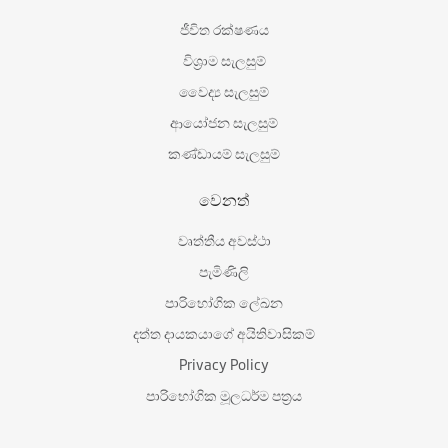
ජීවිත රක්ෂණය
විශ‍්‍රාම සැලසුම්
වෛද්‍ය සැලසුම්
ආයෝජන සැලසුම්
කණ්ඩායම් සැලසුම්
වෙනත්
වෘත්තීය අවස්ථා
පැමිණිලි
පාරිභෝගික ලේඛන
දත්ත දායකයාගේ අයිතිවාසිකම්
Privacy Policy
පාරිභෝගික මූලධර්ම පත්‍රය