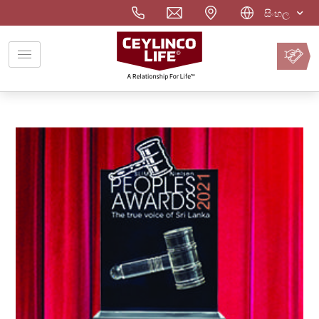
සිංහල
වාරිකය
ඔන්ලයින්
ගෙවන්න