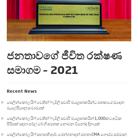
ජනතාවගේ ජීවිත රක්ෂණ
සමාගම – 2021
Recent News
සෙලින්කෝ ලයිෆ් වෙතින් ‘ෆැමිලි සවාරි’ ජයග්‍රාහකයින්ට මතකයේ රැඳෙන
මැලේසියානු සංචාරයක්
සෙලින්කෝ ලයිෆ් වෙතින් ‘ෆැමිලි සවාරි’ ජයග්‍රාහකයින් 1,000කට අධික
පිරිසක් සඳහා පර්ල් බේ හි අමතක නොවන විනෝද දිනයක්
සෙලින්කෝ ලයිෆ් සභාපති ආර්. රෙන්ගනාදන් මහතා CMA ගෞරව සම්මාන