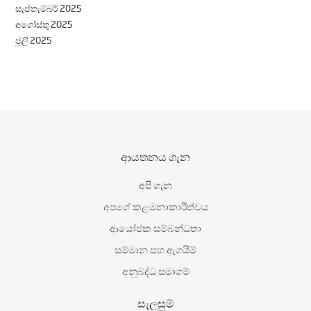
සැප්තැම්බර් 2025
අගෝස්තු 2025
ජූලි 2025
ආයතනය ගැන
අපි ගැන
අපගේ කළමනාකාරීත්වය
ආයෝජක සම්බන්ධතා
සම්මාන සහ ඇගයීම්
අනුබද්ධ සමාගම්
සැලසුම්