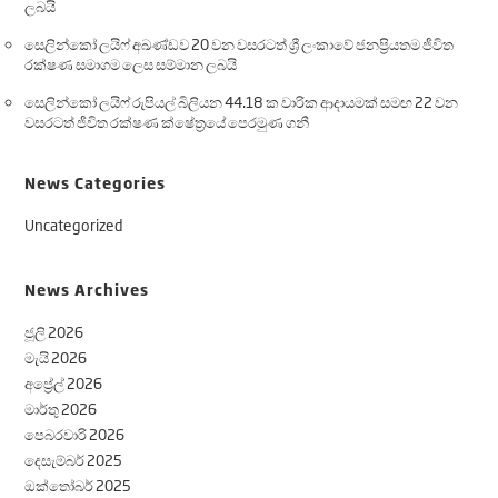
ලබයි
සෙලින්කෝ ලයිෆ් අඛණ්ඩව 20 වන වසරටත් ශ්‍රී ලංකාවේ ජනප්‍රියතම ජීවිත
රක්ෂණ සමාගම ලෙස සම්මාන ලබයි
සෙලින්කෝ ලයිෆ් රුපියල් බිලියන 44.18 ක වාරික ආදායමක් සමඟ 22 වන
වසරටත් ජීවිත රක්ෂණ ක්ෂේත්‍රයේ පෙරමුණ ගනී
News Categories
Uncategorized
News Archives
ජූලි 2026
මැයි 2026
අප්‍රේල් 2026
මාර්තු 2026
පෙබරවාරි 2026
දෙසැම්බර් 2025
ඔක්තෝබර් 2025